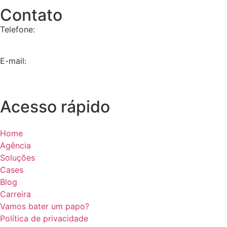
Contato
Telefone:
+55 11 9 8657-4225
E-mail:
contato@dna360.ag
Acesso rápido
Home
Agência
Soluções
Cases
Blog
Carreira
Vamos bater um papo?
Política de privacidade