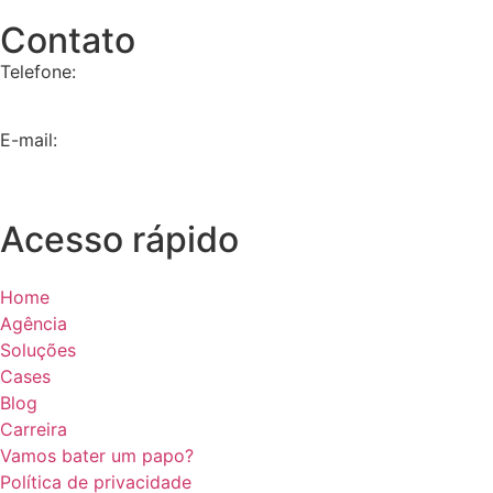
Contato
Telefone:
+55 11 9 8657-4225
E-mail:
contato@dna360.ag
Acesso rápido
Home
Agência
Soluções
Cases
Blog
Carreira
Vamos bater um papo?
Política de privacidade