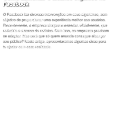
Facebook
O Facebook faz diversas intervenções em seus algoritmos, com
objetivo de proporcionar uma experiência melhor aos usuários.
Recentemente, a empresa chegou a anunciar, oficialmente, que
reduziria o alcance de notícias. Com isso, as empresas precisam
se adaptar. Mas será que só quem anuncia consegue alcançar
seu público? Neste artigo, apresentaremos algumas dicas para
te ajudar com essa realidade.