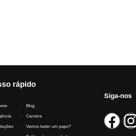
so rápido
Siga-nos
ome
Blog
gência
Carreira
oluções
Vamos bater um papo?