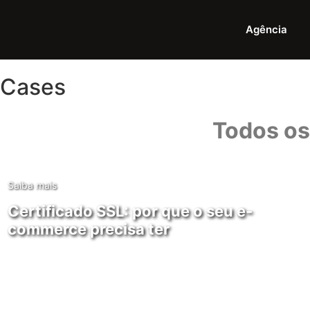
Agência
Cases
Todos os
Saiba mais
Certificado SSL: por que o seu e-
commerce precisa ter