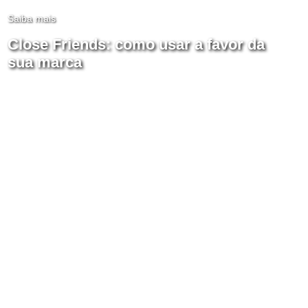
Saiba mais
Close Friends: como usar a favor da
sua marca