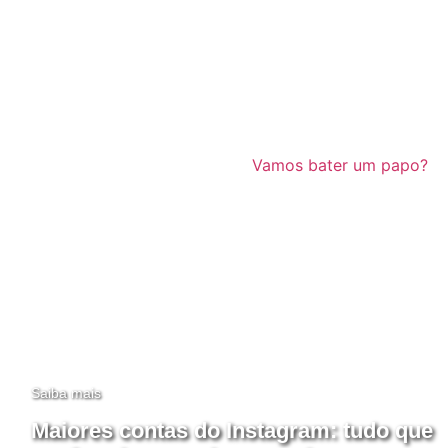
Vamos bater um papo?
Saiba mais
Maiores contas do Instagram: tudo que