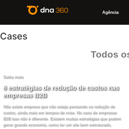
Agência
Cases
Todos o
Saiba mais
6 estratégias de redução de custos nas
empresas B2B
Não existe empresa que não esteja pensando na redução de
custos, ainda mais em tempos de crise. No caso de empresas
B2B isso não é diferente. Existem muitas estratégias que podem
gerar grande economia, como ter um site bem estruturado,