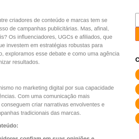
entre criadores de conteúdo e marcas tem se
so de campanhas publicitárias. Mas, afinal,
s? Os influenciadores, UGCs e afiliados, que
que investem em estratégias robustas para
tigo, exploramos esse debate e como uma agência
C
izar resultados.
ismo no marketing digital por sua capacidade
iências. Com uma comunicação mais
 conseguem criar narrativas envolventes e
panhas tradicionais das marcas.
nteúdo:
uidores confiam em suas opiniões e