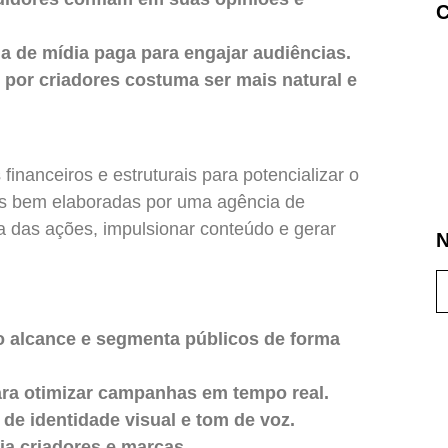
C
 de mídia paga para engajar audiências.
por criadores costuma ser mais natural e
inanceiros e estruturais para potencializar o
s bem elaboradas por uma agência de
a das ações, impulsionar conteúdo e gerar
N
o alcance e segmenta públicos de forma
ara otimizar campanhas em tempo real.
 de identidade visual e tom de voz.
a criadores e marcas