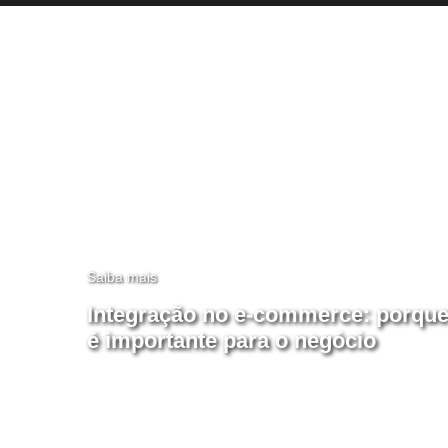
Saiba mais
Integração no e-commerce: porqu
é importante para o negócio