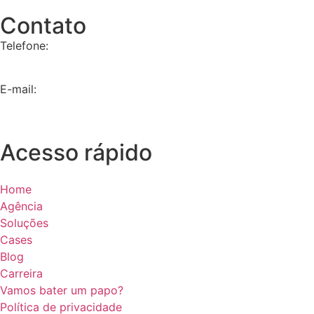
Contato
Telefone:
+55 11 9 8657-4225
E-mail:
contato@dna360.ag
Acesso rápido
Home
Agência
Soluções
Cases
Blog
Carreira
Vamos bater um papo?
Política de privacidade