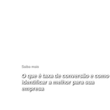
Saiba mais
O que é taxa de conversão e como
identificar a melhor para sua
empresa