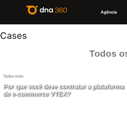
Agência
Cases
Todos o
Saiba mais
Por que você deve contratar a plataforma
de e-commerce VTEX?