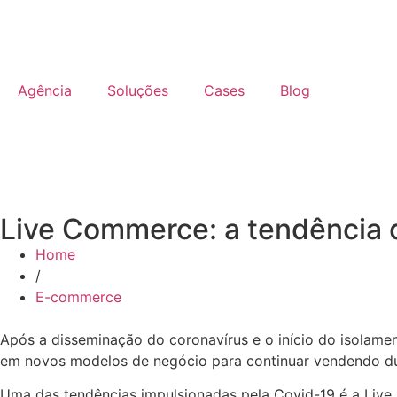
Agência
Soluções
Cases
Blog
Live Commerce: a tendência d
Home
/
E-commerce
Após a disseminação do coronavírus e o início do isolamen
em novos modelos de negócio para continuar vendendo d
Uma das tendências impulsionadas pela Covid-19 é a Liv