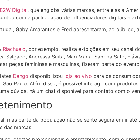
B2W Digital
,
que engloba várias marcas, entre elas a Amer
ontou com a participação de influenciadores digitais e arti
rtugal, Gaby Amarantos e Fred apresentaram, ao público, 
A
Riachuelo
, por exemplo, realiza exibições em seu canal 
a Salgado, Andressa Suita, Mari Maria, Sabrina Sato, Fláv
entar peças femininas e masculinas, fizeram parte do even
lates
Dengo
disponibilizou
loja ao vivo
para os consumidor
São Paulo. Além disso, é possível interagir com produtos q
lguma dúvida, há um chat disponível para contato com o ve
retenimento
l, mas parte da população não se sente segura em ir até uma
s das marcas.
lico, ofertas promocionais e entretenimento, com o objetiv