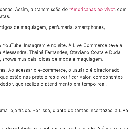
icanas. Assim, a transmissão do
“Americanas ao vivo”
, com
stas.
artigos de maquiagem, perfumaria, smartphones,
do YouTube, Instagram e no site. A Live Commerce teve a
ia Alessandra, Thainá Fernandes, Otaviano Costa e Duda
to, shows musicais, dicas de moda e maquiagem.
es. Ao acessar o e-commerce, o usuário é direcionado
ue estão nas prateleiras e verificar valor, componentes
ndedor, que realiza o atendimento em tempo real.
 loja física. Por isso, diante de tantas incertezas, a Live
o de estabelecer confiança e credibilidade. Além disso, os