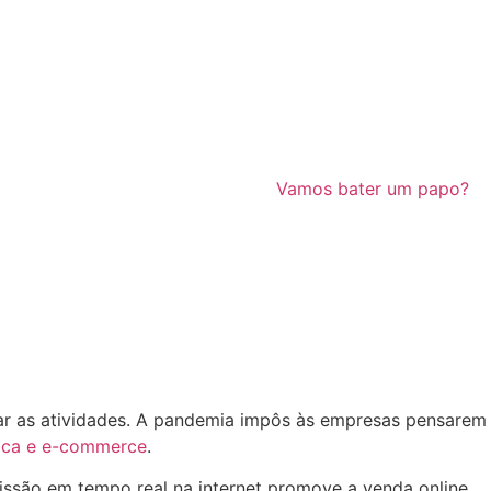
Vamos bater um papo?
usar as atividades. A pandemia impôs às empresas pensarem
ísica e e-commerce
.
são em tempo real na internet promove a venda online