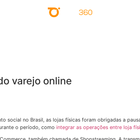
o varejo online
to social no Brasil, as lojas físicas foram obrigadas a pa
urante o período, como
integrar as operações entre loja f
e Commerce, também chamada de Shopstreaming. A transmis