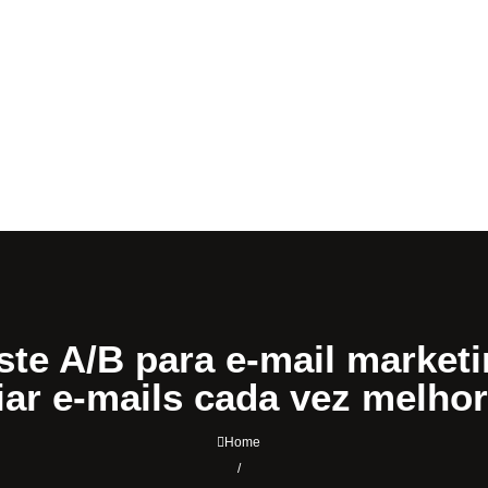
ste A/B para e-mail market
iar e-mails cada vez melho
Home
/