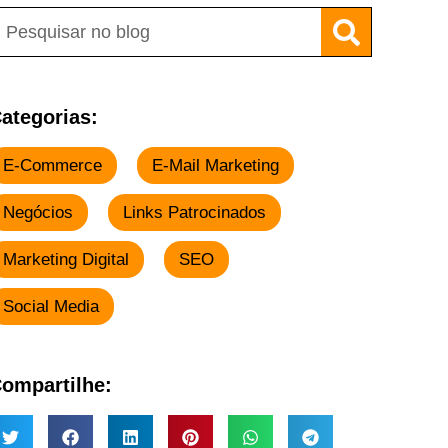
ategorias:
E-Commerce
E-Mail Marketing
Negócios
Links Patrocinados
Marketing Digital
SEO
Social Media
ompartilhe: